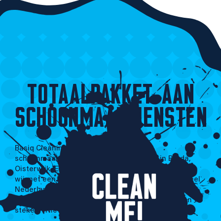
TOTAALPAKKET AAN
SCHOONMAAKDIENSTEN
Basiq Cleaning is een jong en flexibel
schoonmaakbedrijf. Vanuit onze locaties in Breda,
Oisterwijk, Echt, Hoogeveen en Amsterdam werken
wij met een enthousiast team van mensen door heel
Nederland. Wij staan 24 uur per dag, 7 dagen per
week voor u klaar om onze handen uit de mouwen te
steken. “Niet lullen maar poetsen!”