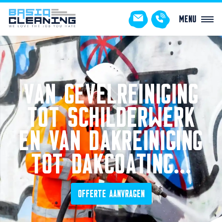
Menu
VAN GEVELREINIGING
TOT SCHILDERWERK
EN VAN DAKREINIGING
TOT DAKCOATING…
OFFERTE AANVRAGEN