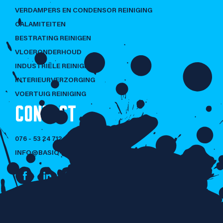
VERDAMPERS EN CONDENSOR REINIGING
CALAMITEITEN
BESTRATING REINIGEN
VLOERONDERHOUD
INDUSTRIËLE REINIGING
INTERIEURVERZORGING
VOERTUIG REINIGING
CONTACT
076 - 53 24 712
INFO@BASIQ-CLEANING.NL
NIET LULLEN