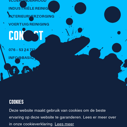
VLOERONDERHOUD
INDUSTRIËLE REINIGING
INTERIEURVERZORGING
VOERTUIG REINIGING
CONTACT
076 - 53 24 712
INFO@BASIQ-CLEANING.NL
NIET LULLEN
COOKIES
MAAR POETSEN!
Deze website maakt gebruik van cookies om de beste
ervaring op deze website te garanderen. Lees er meer over
in onze cookieverklaring.
Lees meer