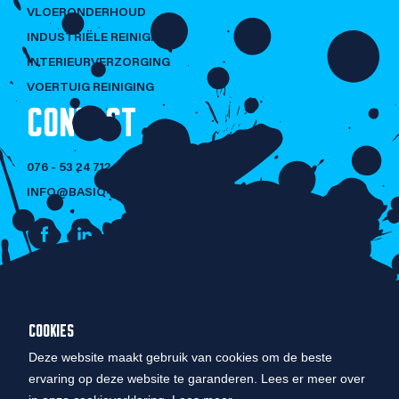
VLOERONDERHOUD
INDUSTRIËLE REINIGING
INTERIEURVERZORGING
VOERTUIG REINIGING
CONTACT
076 - 53 24 712
INFO@BASIQ-CLEANING.NL
NIET LULLEN
COOKIES
MAAR POETSEN!
Deze website maakt gebruik van cookies om de beste
ervaring op deze website te garanderen. Lees er meer over