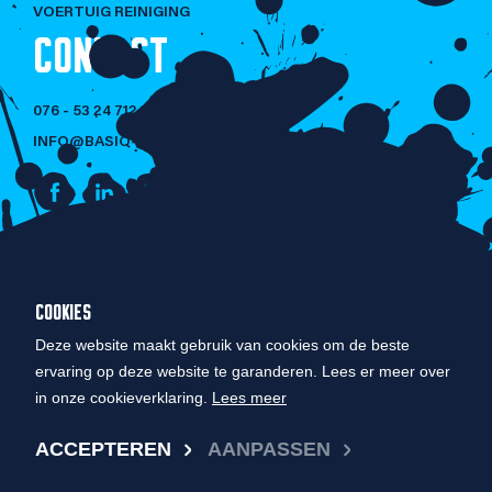
VOERTUIG REINIGING
CONTACT
076 - 53 24 712
INFO@BASIQ-CLEANING.NL
NIET LULLEN
COOKIES
MAAR POETSEN!
Deze website maakt gebruik van cookies om de beste
ervaring op deze website te garanderen. Lees er meer over
in onze cookieverklaring.
Lees meer
© COPYRIGHT 2026 BASIQ CLEANING
ACCEPTEREN
AANPASSEN
PRIVACY BELEID
DESIGN BY 9|CA