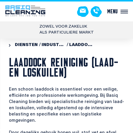
Menu
ZOWEL VOOR ZAKELIJK
ALS PARTICULIERE MARKT
DIENSTEN
INDUSTRIËLE REINIGING
LAADDOCK REINIGING (LAAD- EN LOSKUILEN)

LAADDOCK REINIGING (LAAD-
EN LOSKUILEN)
Een schoon laaddock is essentieel voor een veilige,
efficiënte en professionele werkomgeving. Bij Basiq
Cleaning bieden wij specialistische reiniging van laad-
en loskuilen, volledig afgestemd op de intensieve
belasting en specifieke eisen van logistieke
omgevingen.
Door dagelijks gebruik hopen vuil, stof, vet en afval