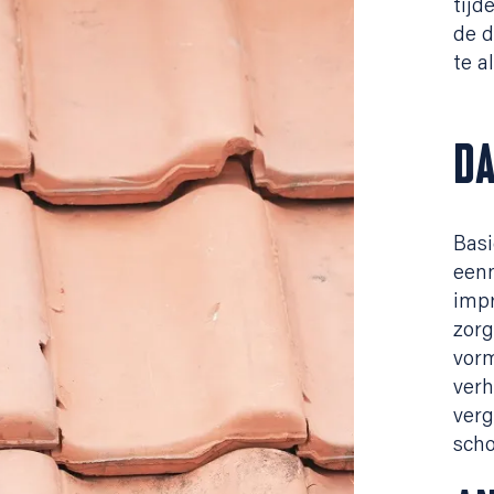
tijd
de d
te a
D
Basi
een
impr
zorg
vorm
verh
verg
sch