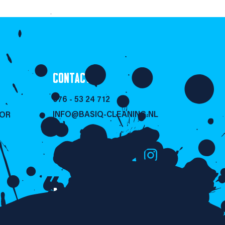
CONTACT
076 - 53 24 712
INFO@BASIQ-CLEANING.NL
SOR
NIET LULLEN
MAAR POETSEN!