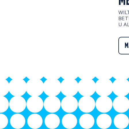
M
WIL
BET
U A
M