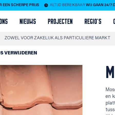
 EEN SCHERPE PRIJS
ALTIJD BEREIKBAAR
WIJ GAAN 24/7
ONS
NIEUWS
PROJECTEN
REGIO'S
ZOWEL VOOR ZAKELIJK ALS PARTICULIERE MARKT
S VERWIJDEREN
M
Mosg
en k
plat
tus