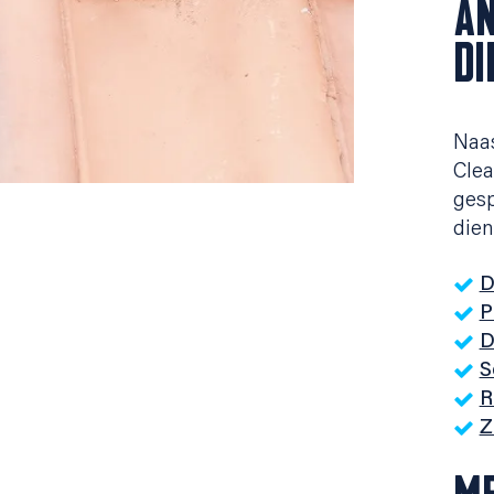
AN
DI
Naas
Clea
gesp
dien
D
P
D
S
R
Z