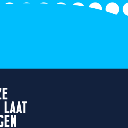
ZE
 LAAT
GEN