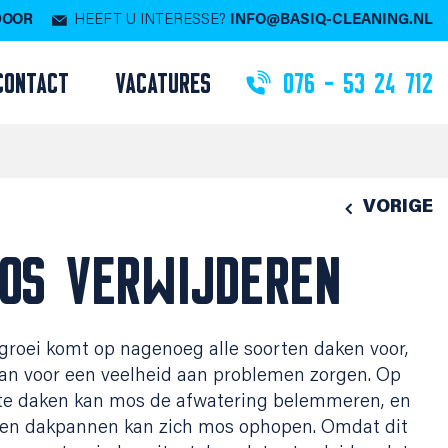
 DOOR
HEEFT U INTERESSE?
INFO@BASIQ-CLEANING.NL
CONTACT
VACATURES
076 - 53 24 712
VORIGE
OS VERWIJDEREN
roei komt op nagenoeg alle soorten daken voor,
an voor een veelheid aan problemen zorgen. Op
te daken kan mos de afwatering belemmeren, en
sen dakpannen kan zich mos ophopen. Omdat dit