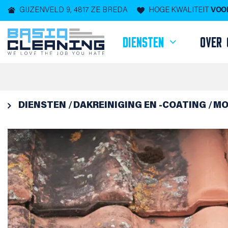
GIJZENVELD 9, 4817 ZE BREDA
HOGE KWALITEIT
VOOR
DIENSTEN
OVER 

DIENSTEN
DAKREINIGING EN -COATING
MO