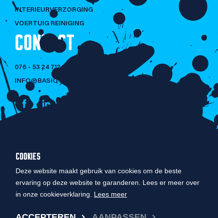
INTERIEURVERZORGING
VOERTUIG REINIGING
CONTACT
076 - 53 24 712
INFO@BASIQ-CLEANING.NL
NIET LULLEN
COOKIES
MAAR POETSEN!
Deze website maakt gebruik van cookies om de beste
ervaring op deze website te garanderen. Lees er meer over
in onze cookieverklaring.
Lees meer
© COPYRIGHT 2026 BASIQ CLEANING
ACCEPTEREN
AANPASSEN