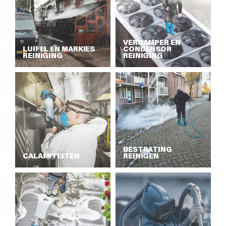
VERDAMPER EN
LUIFEL EN MARKIES
CONDENSOR
REINIGING
REINIGING
BESTRATING
CALAMITEITEN
REINIGEN