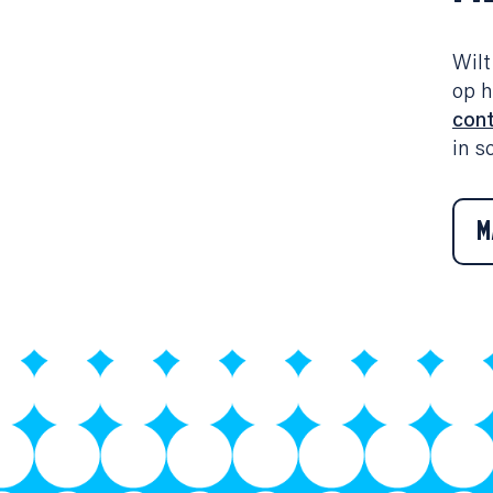
Wilt
op h
con
in 
M