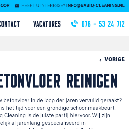
 DOOR
HEEFT U INTERESSE?
INFO@BASIQ-CLEANING.NL
CONTACT
VACATURES
076 - 53 24 712
VORIGE
ETONVLOER REINIGEN
w betonvloer in de loop der jaren vervuild geraakt?
is het tijd voor een grondige schoonmaakbeurt.
q Cleaning is de juiste partij hiervoor. Wij zijn
lijk al jarenlang gespecialiseerd in