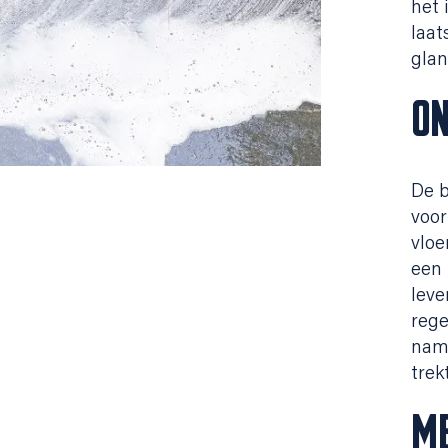
het 
laat
glan
O
De b
voor
vloe
een 
leve
rege
name
trek
M