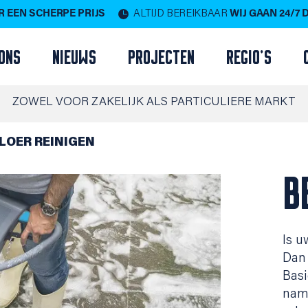
 EEN SCHERPE PRIJS
ALTIJD BEREIKBAAR
WIJ GAAN 24/7
ONS
NIEUWS
PROJECTEN
REGIO'S
ZOWEL VOOR ZAKELIJK ALS PARTICULIERE MARKT
LOER REINIGEN
B
Is u
Dan 
Basi
name