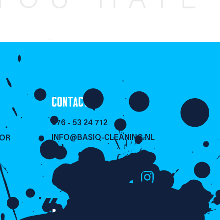
CONTACT
076 - 53 24 712
INFO@BASIQ-CLEANING.NL
SOR
NIET LULLEN