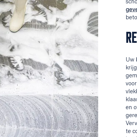
scho
geve
beto
RE
Uw b
krij
gemo
voor
vlek
klaa
en o
gere
Verv
te c