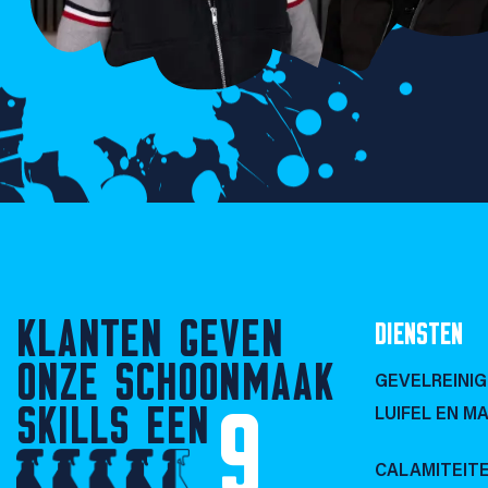
KLANTEN GEVEN
DIENSTEN
ONZE SCHOONMAAK
GEVELREINIG
SKILLS EEN
9
LUIFEL EN MA
CALAMITEIT