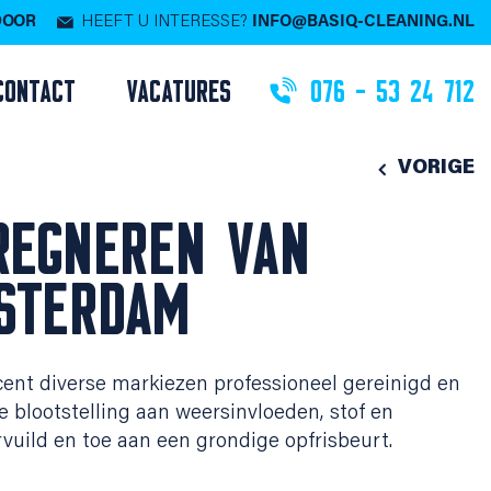
 DOOR
HEEFT U INTERESSE?
INFO@BASIQ-CLEANING.NL
CONTACT
VACATURES
076 - 53 24 712
VORIGE
PREGNEREN VAN
STERDAM
ent diverse markiezen professioneel gereinigd en
 blootstelling aan weersinvloeden, stof en
vuild en toe aan een grondige opfrisbeurt.