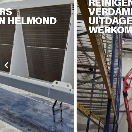
REINIGE
RS
VERDAMP
IN HELMOND
UITDAG
WERKOM