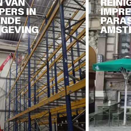
N VAN
REINI
ERS IN
IMPR
ENDE
PARAS
GEVING
AMST