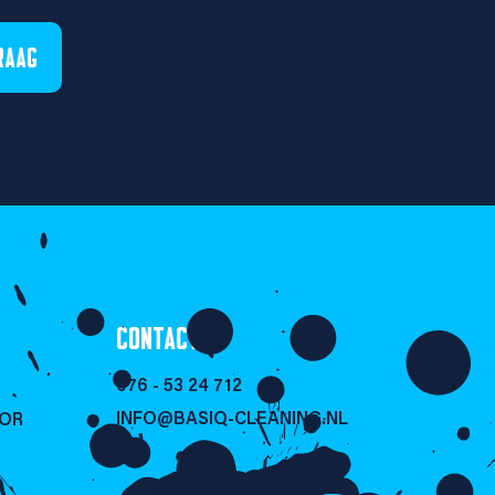
RAAG
CONTACT
076 - 53 24 712
INFO@BASIQ-CLEANING.NL
SOR