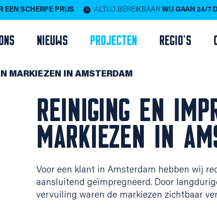
 EEN SCHERPE PRIJS
ALTIJD BEREIKBAAR
WIJ GAAN 24/7
ONS
NIEUWS
PROJECTEN
REGIO'S
AN MARKIEZEN IN AMSTERDAM
REINIGING EN IM
MARKIEZEN IN AM
Voor een klant in Amsterdam hebben wij rec
aansluitend geïmpregneerd. Door langdurige
vervuiling waren de markiezen zichtbaar ver