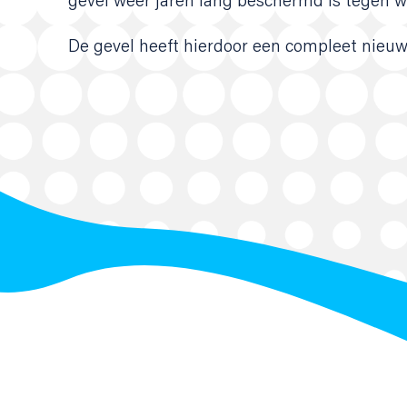
gevel weer jaren lang beschermd is tegen w
De gevel heeft hierdoor een compleet nieuw