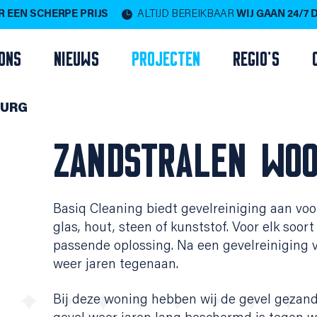
 EEN SCHERPE PRIJS
ALTIJD BEREIKBAAR
WIJ GAAN 24/7
ONS
NIEUWS
PROJECTEN
REGIO'S
BURG
ZANDSTRALEN WOO
Basiq Cleaning biedt gevelreiniging aan voor
glas, hout, steen of kunststof. Voor elk soo
passende oplossing. Na een gevelreiniging 
weer jaren tegenaan.
Bij deze woning hebben wij de gevel gezan