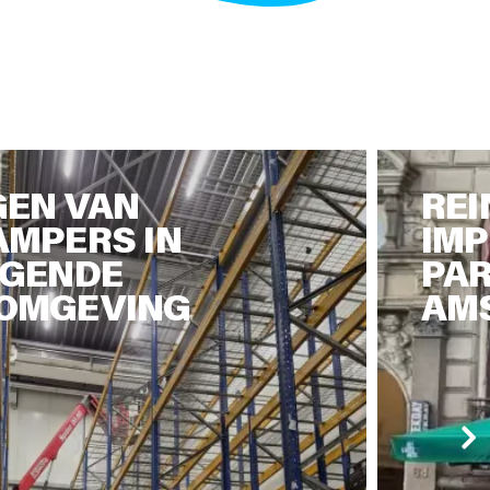
GEN VAN
REI
MPERS IN
IM
AGENDE
PAR
OMGEVING
AM