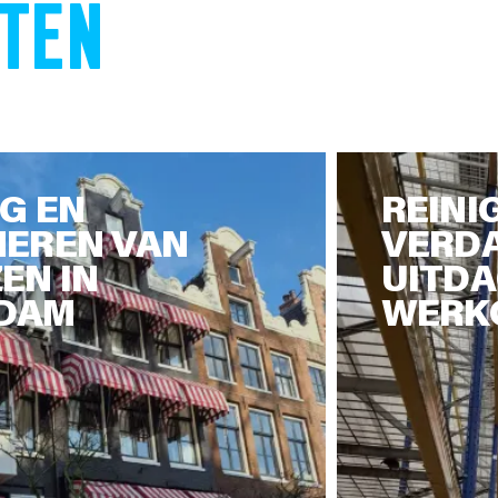
TEN
NG EN
REINI
NEREN VAN
VERDA
EN IN
UITD
DAM
WERK