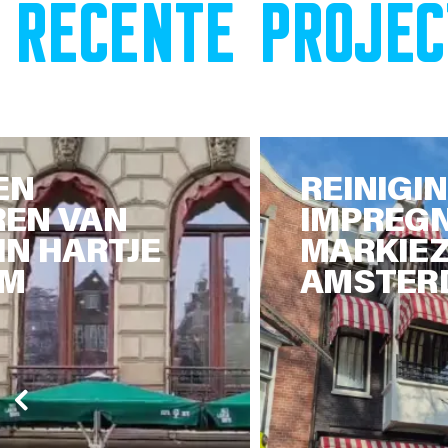
RECENTE PROJEC
EN
REINIGI
EN VAN
IMPREG
IN HARTJE
MARKIEZ
AM
AMSTER