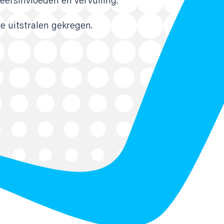
eersinvloeden en vervuiling.
e uitstralen gekregen.