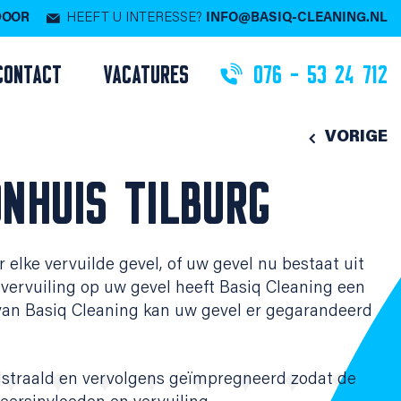
 DOOR
HEEFT U INTERESSE?
INFO@BASIQ-CLEANING.NL
CONTACT
VACATURES
076 - 53 24 712
VORIGE
NHUIS TILBURG
 elke vervuilde gevel, of uw gevel nu bestaat uit
rt vervuiling op uw gevel heeft Basiq Cleaning een
van Basiq Cleaning kan uw gevel er gegarandeerd
dstraald en vervolgens geïmpregneerd zodat de