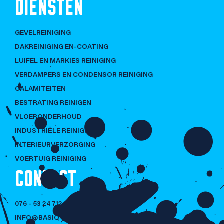
DIENSTEN
GEVELREINIGING
DAKREINIGING EN-COATING
LUIFEL EN MARKIES REINIGING
VERDAMPERS EN CONDENSOR REINIGING
CALAMITEITEN
BESTRATING REINIGEN
VLOERONDERHOUD
INDUSTRIËLE REINIGING
INTERIEURVERZORGING
VOERTUIG REINIGING
CONTACT
076 - 53 24 712
INFO@BASIQ-CLEANING.NL