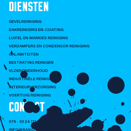
DIENSTEN
GEVELREINIGING
DAKREINIGING EN-COATING
LUIFEL EN MARKIES REINIGING
VERDAMPERS EN CONDENSOR REINIGING
CALAMITEITEN
BESTRATING REINIGEN
VLOERONDERHOUD
INDUSTRIËLE REINIGING
INTERIEURVERZORGING
VOERTUIG REINIGING
CONTACT
076 - 53 24 712
INFO@BASIQ-CLEANING.NL