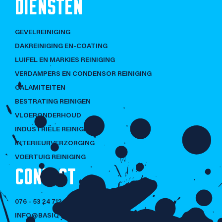
DIENSTEN
GEVELREINIGING
DAKREINIGING EN-COATING
LUIFEL EN MARKIES REINIGING
VERDAMPERS EN CONDENSOR REINIGING
CALAMITEITEN
BESTRATING REINIGEN
VLOERONDERHOUD
INDUSTRIËLE REINIGING
INTERIEURVERZORGING
VOERTUIG REINIGING
CONTACT
076 - 53 24 712
INFO@BASIQ-CLEANING.NL