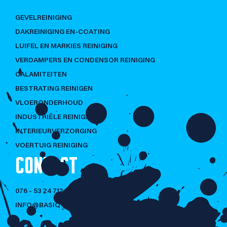
GEVELREINIGING
DAKREINIGING EN-COATING
LUIFEL EN MARKIES REINIGING
VERDAMPERS EN CONDENSOR REINIGING
CALAMITEITEN
BESTRATING REINIGEN
VLOERONDERHOUD
INDUSTRIËLE REINIGING
INTERIEURVERZORGING
VOERTUIG REINIGING
CONTACT
076 - 53 24 712
INFO@BASIQ-CLEANING.NL